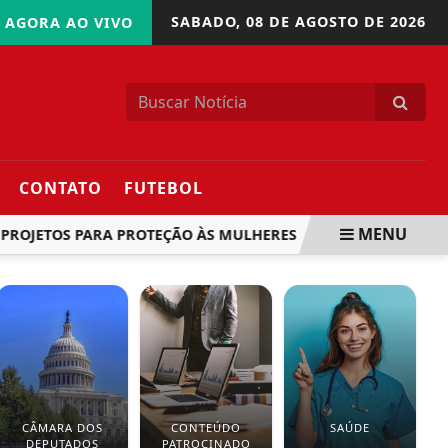
SABADO,
08 DE AGOSTO DE 2026
AGORA AO VIVO
CONTATO
FUTEBOL
MENU
OJETOS PARA PROTEÇÃO ÀS MULHERES
IMPOSTO DE 12% 
CÂMARA DOS
CONTEÚDO
SAÚDE
DEPUTADOS
PATROCINADO