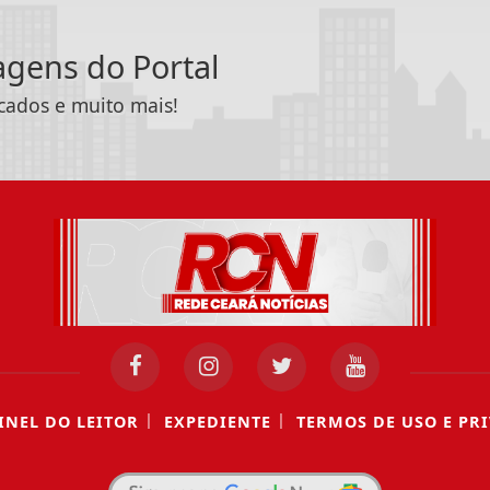
tagens do Portal
icados e muito mais!
|
|
INEL DO LEITOR
EXPEDIENTE
TERMOS DE USO E PR