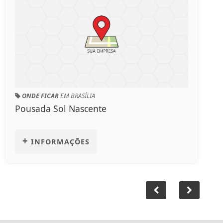
CONTRATAR SERVIÇOS
EM BRASÍLIA
C
Max Pedreiro
Ci
+
INFORMAÇÕES