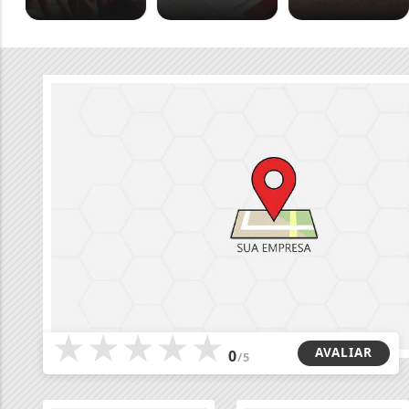
★
★
★
★
★
AVALIAR
0
/5