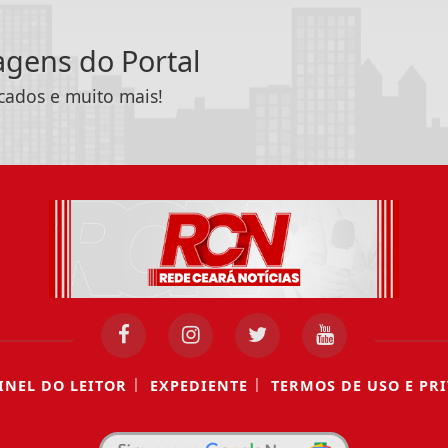
tagens do Portal
icados e muito mais!
|
|
INEL DO LEITOR
EXPEDIENTE
TERMOS DE USO E PR