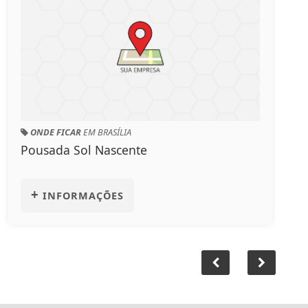
ONDE COMER
EM BRASÍLIA
te
Inova Panificadora & Conf
+
INFORMAÇÕES