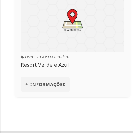
SÍLIA
ONDE FICAR
EM BRASÍL
Azul
Hotel Central
+
ES
INFORMAÇÕES