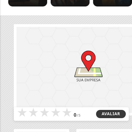
★
★
★
★
★
AVALIAR
0
/5