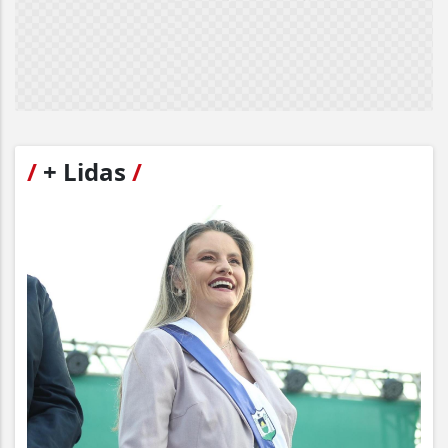
/
+ Lidas
/