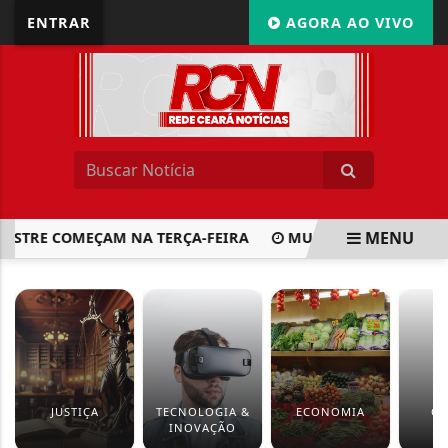
ENTRAR
AGORA AO VIVO
MENU
STRE COMEÇAM NA TERÇA-FEIRA
MULHERES SOB PROTEÇÃ
EM ALTA
JUSTIÇA
TECNOLOGIA &
ECONOMIA
CU
INOVAÇÃO