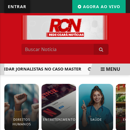
ENTRAR
AGORA AO VIVO
MENU
DAR JORNALISTAS NO CASO MASTER
COMISSÃO APROVA AU
EM ALTA
DIREITOS
ENTRETENIMENTO
SAÚDE
EC
HUMANOS