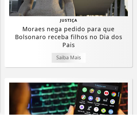
JUSTIÇA
Moraes nega pedido para que
Bolsonaro receba filhos no Dia dos
Pais
Termos de Uso e Privacidade
Saiba Mais
Esse site utiliza cookies para melhorar sua
experiência de navegação. Ao continuar o acesso,
entendemos que você concorda com nossos Termos
de Uso e Privacidade.
PARA MAIS INFORMAÇÕES,
ACESSE NOSSOS TERMOS
CLICANDO AQUI
PROSSEGUIR