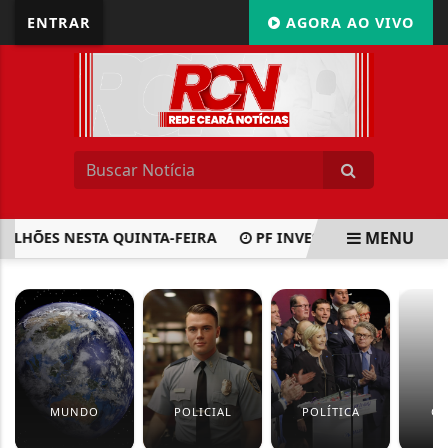
ENTRAR
AGORA AO VIVO
MENU
HÕES NESTA QUINTA-FEIRA
PF INVESTIGA FURTO DE COMP
EM ALTA
MUNDO
POLICIAL
POLÍTICA
CU