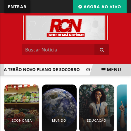
ENTRAR
AGORA AO VIVO
MENU
A TERÃO NOVO PLANO DE SOCORRO
CONSUMIDORES PODEM
EM ALTA
ECONOMIA
MUNDO
EDUCAÇÃO
S