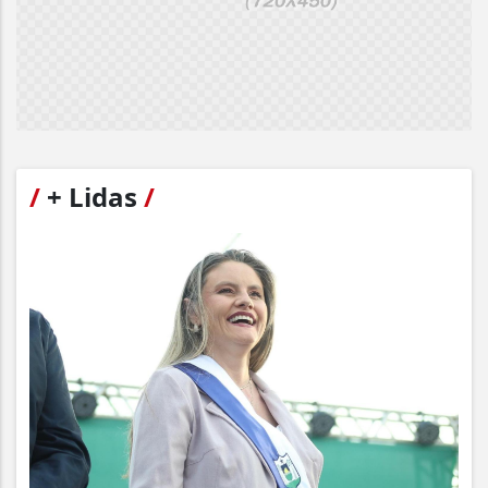
/
+ Lidas
/