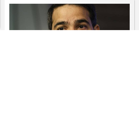
PARA MAIS INFORMAÇÕES,
ACESSE NOSSOS TERMOS
CLICANDO AQUI
PROSSEGUIR
JUSTIÇA
AGU pedirá na Justiça a retirada do
Discord do ar
Saiba Mais