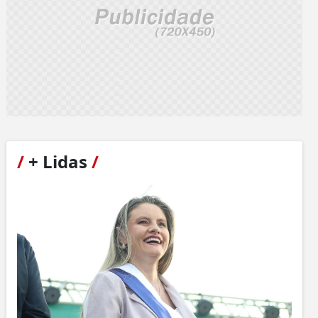
/
+ Lidas
/