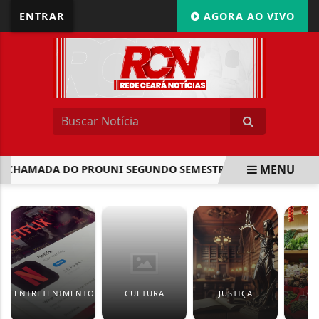
ENTRAR
AGORA AO VIVO
MENU
A CHAMADA DO PROUNI SEGUNDO SEMESTRE
PROJETO CR
EM ALTA
ENTRETENIMENTO
CULTURA
JUSTIÇA
EC