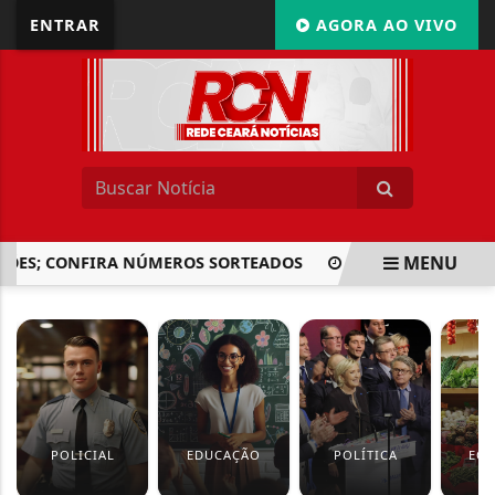
ENTRAR
AGORA AO VIVO
MENU
S; CONFIRA NÚMEROS SORTEADOS
CONSELHO ELEVA DE 3
EM ALTA
POLICIAL
EDUCAÇÃO
POLÍTICA
EC