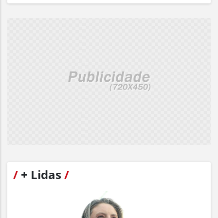
/
+ Lidas
/