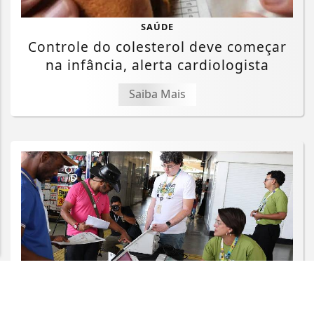
SAÚDE
Controle do colesterol deve começar
na infância, alerta cardiologista
Saiba Mais
Termos de Uso e Privacidade
Esse site utiliza cookies para melhorar sua
experiência de navegação. Ao continuar o acesso,
entendemos que você concorda com nossos Termos
de Uso e Privacidade.
PARA MAIS INFORMAÇÕES,
ACESSE NOSSOS TERMOS
CLICANDO AQUI
PROSSEGUIR