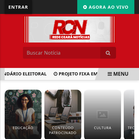
ENTRAR
AGORA AO VIVO
MENU
NDÁRIO ELEITORAL
PROJETO FIXA EM R$ 2,50 O PREÇO MÍ
EM ALTA
EDUCAÇÃO
CONTEÚDO
CULTURA
TECN
PATROCINADO
IN