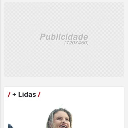
/
+ Lidas
/