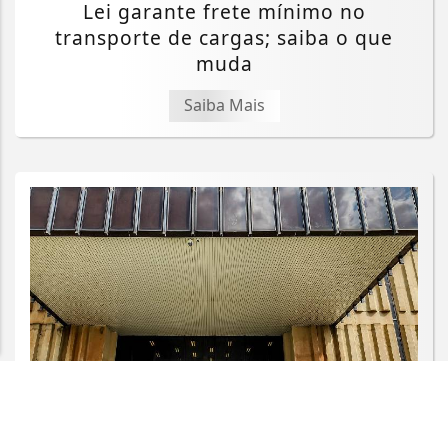
Lei garante frete mínimo no
transporte de cargas; saiba o que
muda
Saiba Mais
Termos de Uso e Privacidade
Esse site utiliza cookies para melhorar sua
experiência de navegação. Ao continuar o acesso,
entendemos que você concorda com nossos Termos
de Uso e Privacidade.
PARA MAIS INFORMAÇÕES,
ACESSE NOSSOS TERMOS
CLICANDO AQUI
PROSSEGUIR