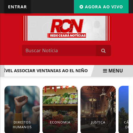
ENTRAR
AGORA AO VIVO
MENU
L ASSOCIAR VENTANIAS AO EL NIÑO
PROJETO INCLUI NO
EM ALTA
DIREITOS
ECONOMIA
JUSTIÇA
CÂM
HUMANOS
DEP