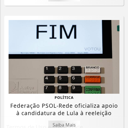
POLÍTICA
Federação PSOL-Rede oficializa apoio
à candidatura de Lula à reeleição
Saiba Mais
Termos de Uso e Privacidade