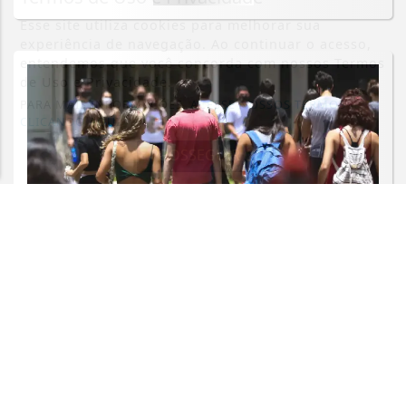
Esse site utiliza cookies para melhorar sua
experiência de navegação. Ao continuar o acesso,
entendemos que você concorda com nossos Termos
de Uso e Privacidade.
PARA MAIS INFORMAÇÕES,
ACESSE NOSSOS TERMOS
CLICANDO AQUI
PROSSEGUIR
EDUCAÇÃO
Enade: prazo de recurso para
atendimento especial termina nesta
sexta