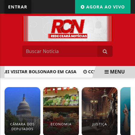
ENTRAR
AGORA AO VIVO
MENU
ILEI VISITAR BOLSONARO EM CASA
CCJ DA CÂMARA APRO
EM ALTA
CÂMARA DOS
ECONOMIA
JUSTIÇA
S
DEPUTADOS