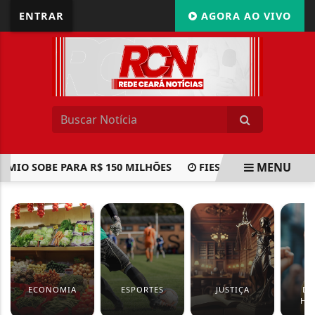
ENTRAR
AGORA AO VIVO
MENU
IO SOBE PARA R$ 150 MILHÕES
FIES: INSCRIÇÕES PARA
EM ALTA
ECONOMIA
ESPORTES
JUSTIÇA
DI
HU