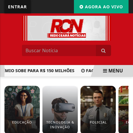
ENTRAR
AGORA AO VIVO
MENU
ÊMIO SOBE PARA R$ 150 MILHÕES
FACHIN: CRÍTICAS NÃ
EM ALTA
EDUCAÇÃO
TECNOLOGIA &
POLICIAL
EC
INOVAÇÃO