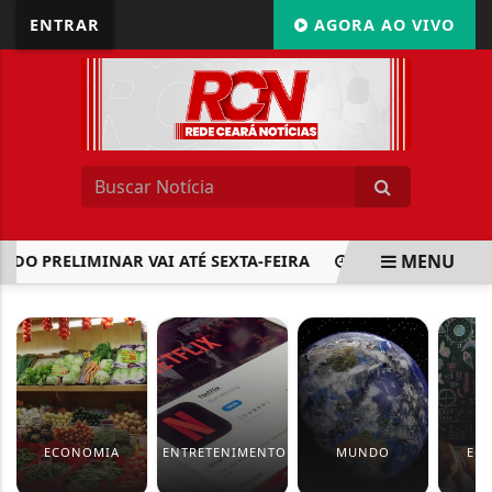
ENTRAR
AGORA AO VIVO
MENU
ADO PRELIMINAR VAI ATÉ SEXTA-FEIRA
ENTENDA A LEI D
EM ALTA
ECONOMIA
ENTRETENIMENTO
MUNDO
ED