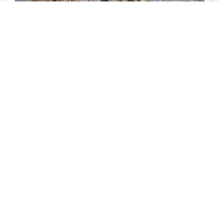
ECONOMIA
Leilões de petróleo em outubro terão
recorde de áreas em disputa
Saiba Mais