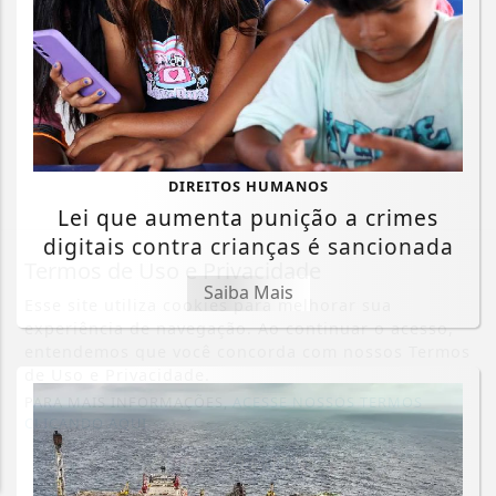
DIREITOS HUMANOS
Lei que aumenta punição a crimes
digitais contra crianças é sancionada
Termos de Uso e Privacidade
Saiba Mais
Esse site utiliza cookies para melhorar sua
experiência de navegação. Ao continuar o acesso,
entendemos que você concorda com nossos Termos
de Uso e Privacidade.
PARA MAIS INFORMAÇÕES,
ACESSE NOSSOS TERMOS
CLICANDO AQUI
PROSSEGUIR