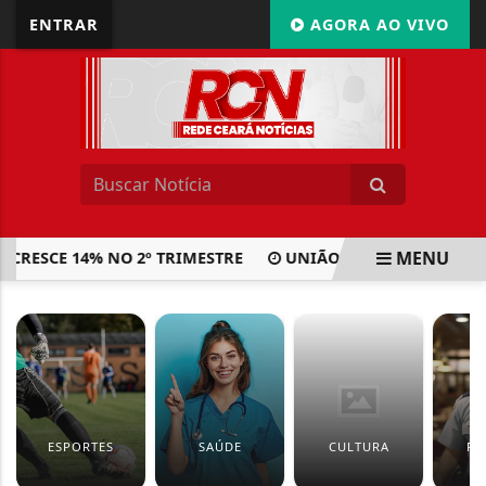
ENTRAR
AGORA AO VIVO
MENU
ESCE 14% NO 2º TRIMESTRE
UNIÃO TERÁ DE INICIAR CO
EM ALTA
ESPORTES
SAÚDE
CULTURA
PO