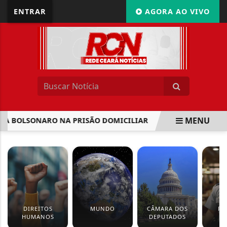
ENTRAR
AGORA AO VIVO
MENU
O A BOLSONARO NA PRISÃO DOMICILIAR
ELEIÇÕES: TSE 
EM ALTA
DIREITOS
MUNDO
CÂMARA DOS
PO
HUMANOS
DEPUTADOS