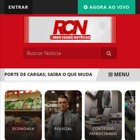
ENTRAR
AGORA AO VIVO
MENU
SPORTE DE CARGAS; SAIBA O QUE MUDA
EBC ENTRA COM
EM ALTA
ECONOMIA
POLICIAL
CONTEÚDO
ES
PATROCINADO