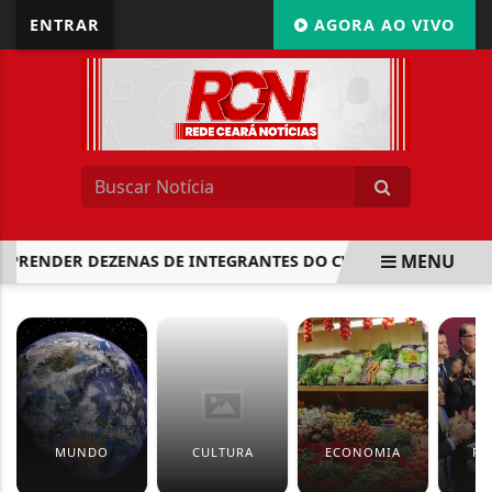
ENTRAR
AGORA AO VIVO
MENU
A PRENDER DEZENAS DE INTEGRANTES DO CV
NOVA FASE 
EM ALTA
MUNDO
CULTURA
ECONOMIA
PO