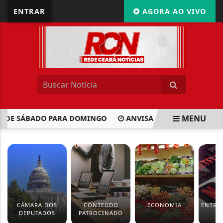
ENTRAR
AGORA AO VIVO
MENU
S DE SÁBADO PARA DOMINGO
ANVISA REGISTRA 5 NOVAS
EM ALTA
CÂMARA DOS
CONTEÚDO
ECONOMIA
ENTRE
DEPUTADOS
PATROCINADO