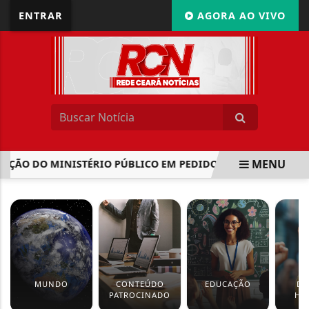
ENTRAR
AGORA AO VIVO
MENU
O DO MINISTÉRIO PÚBLICO EM PEDIDO DE PENSÃO...
BRA
EM ALTA
MUNDO
CONTEÚDO
EDUCAÇÃO
DI
PATROCINADO
HU