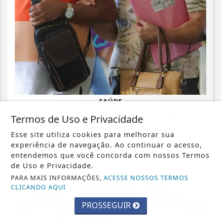
SAÚDE
Queixas sexuais na menopausa têm
Termos de Uso e Privacidade
tratamento, diz especialista
Esse site utiliza cookies para melhorar sua
experiência de navegação. Ao continuar o acesso,
Saiba Mais
entendemos que você concorda com nossos Termos
de Uso e Privacidade.
PARA MAIS INFORMAÇÕES,
ACESSE NOSSOS TERMOS
CLICANDO AQUI
PROSSEGUIR